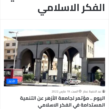
الفكر الاسلامي
ب
يَّ
ة
ة
ن
ا
ج
ل
ا
إ
ح
ي
9
م
7
ا
.
ن
7
يَّ
%
ة
و
ا
ل
أ
خ
الأخبار
ل
ا
عبد الحفيظ عمار
السبت, 19 مارس 2022
ق
اليوم .. مؤتمر لجامعة الأزهر عن التنمية
يَّ
المستدامة في الفكر الاسلامي
ة
ح