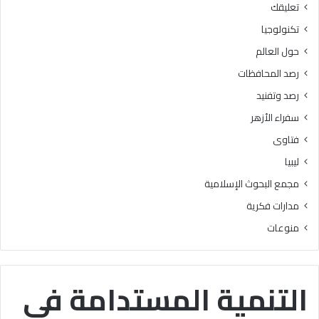
تعليقك
أ
ا
ز
ل
تكنولوجيا
ه
ب
حول العالم
ر
ح
ي
و
رصد المحافظات
ة
ث
رصد وتفنيد
ل
ا
م
ل
سفراء الأزهر
ع
إ
فتاوى
ا
س
ه
ل
ليبيا
د
ا
مجمع البحوث الإسلامية
ف
م
ل
يَّ
مدارات فكرية
س
ة
منوعات
ط
)
ي
:
ن
ا
ب
ل
التنمية المستدامة في
ن
هُ
س
و