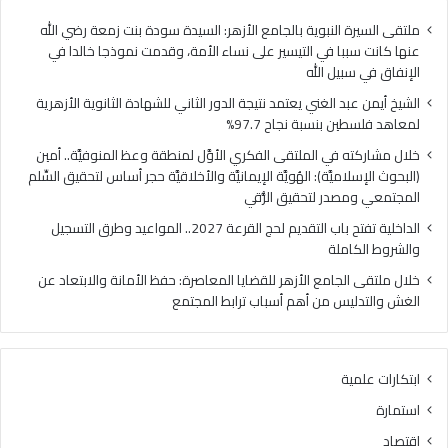
ا
ي
ل
ا
ملتقى السيرة النبوية بالجامع الأزهر: السيدة سودة بنت زمعة رضي الله
غ
ل
عنها كانت سببا في التيسير على نساء الأمة، وقدمت نموذجا خالدا في
ن
م
الإنفاق في سبيل الله
ي
ل
الشيخ أيمن عبد الغني يعتمد نتيجة الدور الثاني للشهادة الثانوية الأزهرية
ي
ت
لمعاهد فلسطين بنسبة نجاح 97.7%
ع
ق
ت
ى
خلال مشاركته في الملتقى الفكري الأوَّل لمنطقة وعظ المنوفيَّة.. أمين
م
ا
(البحوث الإسلاميَّة): الهُويَّة الإيمانيَّة والأخلاقيَّة حجر أساس لتحقيق السِّلم
د
ل
المجتمعي ومصدر لتحقيق الرُّقي
ن
ف
الداخلية تفتح باب التقديم لحج القرعة 2027.. المواعيد وطرق التسجيل
ت
ك
والشروط الكاملة
ي
ر
ج
ي
خلال ملتقى الجامع الأزهر للقضايا المعاصرة: حفظ الأمانة والابتعاد عن
ة
ا
الغش والتدليس من أهم أسباب ترابط المجتمع
ا
ل
ل
أ
د
وَّ
ابتكارات علمية
و
ل
ر
ل
استمارة
ا
م
اقتصاد
ل
ن