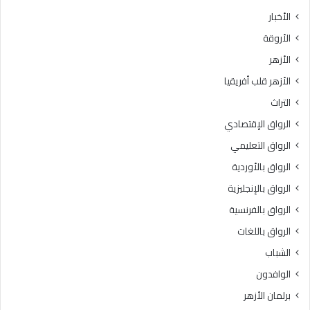
ث
ط
الأخبار
ا
ق
الأروقة
ن
ة
ي
و
الأزهر
ل
ع
الأزهر قلب أفريقيا
ل
ظ
ش
ا
التراث
ه
ل
الرواق الإقتصادي
ا
م
د
ن
الرواق التعليمي
ة
و
الرواق بالأوردية
ا
ف
ل
الرواق بالإنجليزية
يَّ
ث
ة
الرواق بالفرنسية
ا
.
الرواق باللغات
ن
.
و
أ
الشباب
ي
م
الوافدون
ة
ي
ا
ن
برلمان الأزهر
ل
(