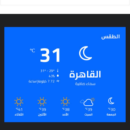
ج
ر
أ
س
ا
الطقس
س
31
ل
ت
℃
ح
ق
ي
القاهرة
31º - 29º
ق
43%
ا
7.72 كيلومتر/ساعة
سماء صافية
ل
سِّ
ل
م
41
39
38
39
30
ا
℃
℃
℃
℃
℃
الجمعة
السبت
الأحد
الأثنين
الثلاثاء
ل
م
ج