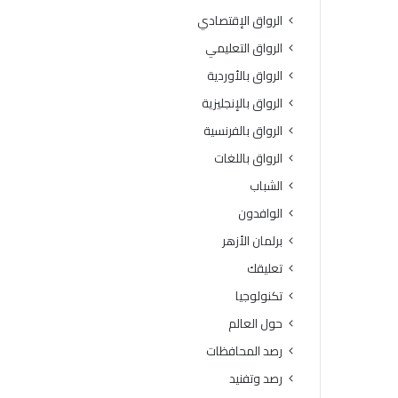
ي
س
الرواق الإقتصادي
ج
ا
ي
ع
الرواق التعليمي
ا
د
الرواق بالأوردية
ل
ا
أ
ت
الرواق بالإنجليزية
ز
ا
الرواق بالفرنسية
ه
ل
ر
إ
الرواق باللغات
»
ن
الشباب
ب
س
ب
ا
الوافدون
ن
ن
برلمان الأزهر
ي
ي
س
ة
تعليقك
و
إ
تكنولوجيا
ي
ل
ف
ى
حول العالم
ي
ق
رصد المحافظات
ط
ط
ل
ا
رصد وتفنيد
ق
ع