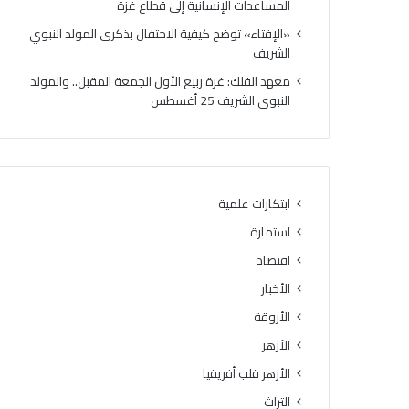
المساعدات الإنسانية إلى قطاع غزة
م
ل
ا
ق
«الإفتاء» توضح كيفية الاحتفال بذكرى المولد النبوي
ن
ب
الشريف
ة
أ
معهد الفلك: غرة ربيع الأول الجمعة المقبل.. والمولد
.
ك
النبوي الشريف 25 أغسطس
.
ث
ف
ر
ل
م
ا
ن
ت
4
ه
2
ابتكارات علمية
ل
2
استمارة
ك
6
ه
ط
اقتصاد
ا
نً
الأخبار
»
ا
.
الأروقة
م
.
ن
الأزهر
«
ا
الأزهر قلب أفريقيا
خ
ل
ر
م
التراث