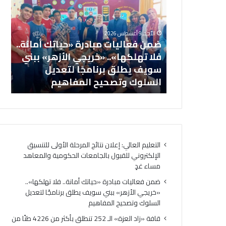
ن
ف
ف
ة
ع
«
الأحد, 9 أغسطس 2026
ا
ز
تائج المرحلة
ضمن فعاليات مبادرة «حياتك أمانة..
ل
ا
روني للقبول
فلا تهلكها».. «خريجي الأزهر» ببني
ي
د
والمعاهد
سويف يطلق برنامجًا لتعديل
ا
ا
السلوك وتصحيح المفاهيم
ال
ت
ل
م
ع
ب
ز
ا
ة
د
»
ر
ا
التعليم العالي: إعلان نتائج المرحلة الأولى للتنسيق
ة
ل
الإلكتروني للقبول بالجامعات الحكومية والمعاهد
«
ـ
مساء غدٍ
ح
2
ي
5
ضمن فعاليات مبادرة «حياتك أمانة.. فلا تهلكها»..
ا
2
«خريجي الأزهر» ببني سويف يطلق برنامجًا لتعديل
ت
ت
السلوك وتصحيح المفاهيم
ك
ن
قافة «زاد العزة» الـ 252 تنطلق بأكثر من 4226 طنًا من
أ
ط