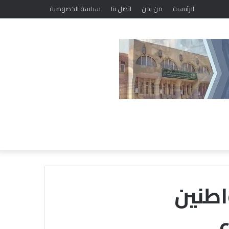
ضمن فعاليات مبادرة «حياتك أمانة.. فلا تهلكها».. «خريجي الأزهر» ببني سويف يطلق برنامجًا لتعديل السلوك وتصحيح المفاهيم
الرئيسية
من نحن
اتصل بنا
سياسة الخصوصية
اطنين
ء
م
ع