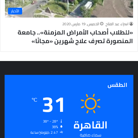
ذ
الأخبار
ج
ا
اسراء عبد الفتاح
الخميس, 19 مارس 2020
خ
«للطلاب أصحاب الأمراض المزمنة».. جامعة
ا
ل
المنصورة تصرف علاج شهرين «مجانًا»
د
ا
ف
ي
ا
ل
الطقس
إ
31
ن
ف
℃
ا
ق
ف
القاهرة
38º - 28º
ي
38%
س
2.47 كيلومتر/ساعة
سماء صافية
ب