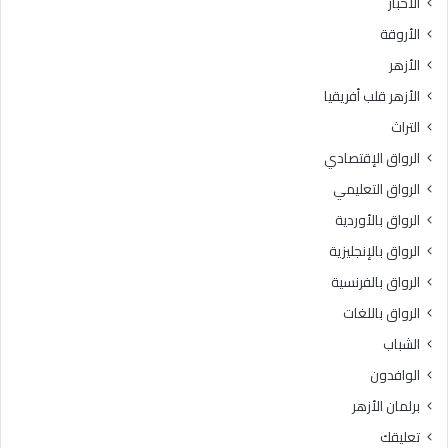
الأخبار
ا
س
الأروقة
.
ي
.
د
الأزهر
و
ة
الأزهر قلب أفريقيا
ا
س
ل
و
التراث
ع
د
الرواق الإقتصادي
ظ
ة
م
ب
الرواق التعليمي
ى
ن
الرواق بالأوردية
ب
ت
ا
الرواق بالإنجليزية
ز
ل
م
الرواق بالفرنسية
ق
ع
الرواق باللغات
ا
ة
ه
ر
الشباب
ر
ض
الوافدون
ة
ي
3
ا
برلمان الأزهر
6
ل
تعليقك
د
ل