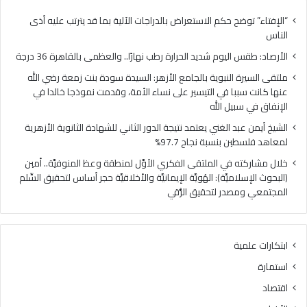
ل
ل
ي
ن
“الإفتاء” توضح حكم الاستعراض بالدراجات الآلية بما قد يترتب عليه أذى
و
ب
الناس
م
و
الأرصاد: طقس اليوم شديد الحرارة رطب نهارًا.. والعظمى بالقاهرة 36 درجة
ش
ي
د
ة
ملتقى السيرة النبوية بالجامع الأزهر: السيدة سودة بنت زمعة رضي الله
ي
ب
عنها كانت سببا في التيسير على نساء الأمة، وقدمت نموذجا خالدا في
د
ا
الإنفاق في سبيل الله
ا
ل
الشيخ أيمن عبد الغني يعتمد نتيجة الدور الثاني للشهادة الثانوية الأزهرية
ل
ج
لمعاهد فلسطين بنسبة نجاح 97.7%
ح
ا
ر
م
خلال مشاركته في الملتقى الفكري الأوَّل لمنطقة وعظ المنوفيَّة.. أمين
ا
ع
(البحوث الإسلاميَّة): الهُويَّة الإيمانيَّة والأخلاقيَّة حجر أساس لتحقيق السِّلم
ر
ا
المجتمعي ومصدر لتحقيق الرُّقي
ة
ل
ر
أ
ط
ز
ابتكارات علمية
ب
ه
ن
ر
استمارة
ه
:
اقتصاد
ا
ا
رً
ل