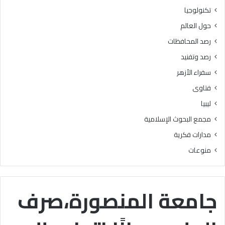
ر
ه
تكنولوجيا
ج
ع
حول العالم
ة
ن
ه
رصد المحافظات
ا
رصد وتفنيد
ك
ا
سفراء الأزهر
ن
فتاوى
ت
س
ليبيا
ب
مجمع البحوث الإسلامية
ب
ا
مدارات فكرية
ف
منوعات
ي
ا
ل
ت
جامعة المنصورة،صرف
ي
س
ي