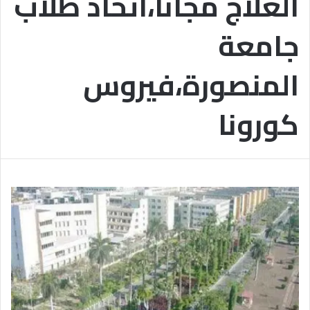
العلاج مجانًا،اتحاد طلاب
ر
ع
جامعة
ل
ى
ن
المنصورة،فيروس
س
ا
ء
كورونا
ا
ل
أ
م
ة
،
و
ق
د
م
ت
ن
م
و