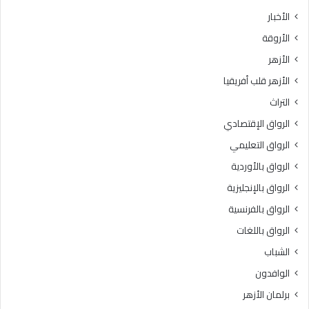
ث
ط
الأخبار
ا
ق
الأروقة
ن
ة
ي
و
الأزهر
ل
ع
الأزهر قلب أفريقيا
ل
ظ
ش
ا
التراث
ه
ل
الرواق الإقتصادي
ا
م
د
ن
الرواق التعليمي
ة
و
الرواق بالأوردية
ا
ف
ل
الرواق بالإنجليزية
يَّ
ث
ة
الرواق بالفرنسية
ا
.
الرواق باللغات
ن
.
و
أ
الشباب
ي
م
الوافدون
ة
ي
ا
ن
برلمان الأزهر
ل
(