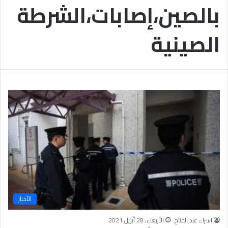
بالصين،إصابات،الشرطة
ب
يَّ
ة
ة
ن
ا
الصينية
ج
ل
ا
إ
ح
ي
9
م
7
ا
.
ن
7
يَّ
%
ة
و
ا
ل
أ
خ
ل
ا
ق
الأخبار
يَّ
ة
اسراء عبد الفتاح
الأربعاء, 28 أبريل 2021
ح