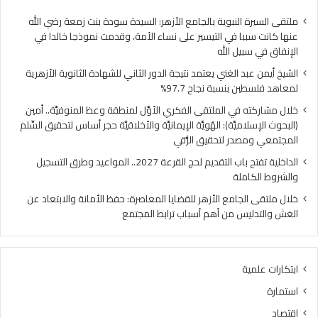
ا
ي
ل
ا
ملتقى السيرة النبوية بالجامع الأزهر: السيدة سودة بنت زمعة رضي الله
غ
ل
عنها كانت سببا في التيسير على نساء الأمة، وقدمت نموذجا خالدا في
ن
م
الإنفاق في سبيل الله
ي
ل
الشيخ أيمن عبد الغني يعتمد نتيجة الدور الثاني للشهادة الثانوية الأزهرية
ي
ت
لمعاهد فلسطين بنسبة نجاح 97.7%
ع
ق
ت
ى
خلال مشاركته في الملتقى الفكري الأوَّل لمنطقة وعظ المنوفيَّة.. أمين
م
ا
(البحوث الإسلاميَّة): الهُويَّة الإيمانيَّة والأخلاقيَّة حجر أساس لتحقيق السِّلم
د
ل
المجتمعي ومصدر لتحقيق الرُّقي
ن
ف
الداخلية تفتح باب التقديم لحج القرعة 2027.. المواعيد وطرق التسجيل
ت
ك
والشروط الكاملة
ي
ر
ج
ي
خلال ملتقى الجامع الأزهر للقضايا المعاصرة: حفظ الأمانة والابتعاد عن
ة
ا
الغش والتدليس من أهم أسباب ترابط المجتمع
ا
ل
ل
أ
د
وَّ
ابتكارات علمية
و
ل
ر
ل
استمارة
ا
م
اقتصاد
ل
ن