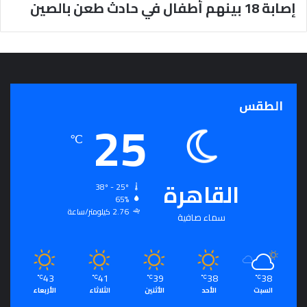
إصابة 18 بينهم أطفال في حادث طعن بالصين
ج
ر
أ
س
ا
س
ل
الطقس
25
ت
ح
℃
ق
ي
ق
القاهرة
ا
38º - 25º
65%
ل
2.76 كيلومتر/ساعة
سِّ
سماء صافية
ل
م
ا
ل
43
41
39
38
38
℃
℃
℃
℃
℃
م
السبت
الأحد
الأثنين
الثلاثاء
الأربعاء
ج