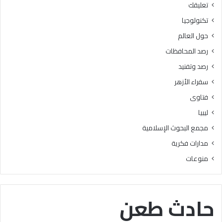
تعليقك
أ
ا
ز
ل
تكنولوجيا
ه
ب
حول العالم
ر
ح
ي
و
رصد المحافظات
ة
ث
رصد وتفنيد
ل
ا
م
ل
سفراء الأزهر
ع
إ
فتاوى
ا
س
ه
ل
ليبيا
د
ا
مجمع البحوث الإسلامية
ف
م
ل
يَّ
مدارات فكرية
س
ة
منوعات
ط
)
ي
:
ن
ا
ب
ل
حادث طعن
ن
هُ
س
و